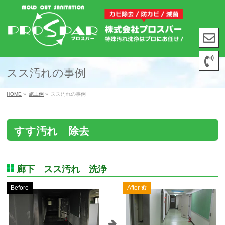
スス汚れの事例
HOME
»
施工例
»
スス汚れの事例
すす汚れ 除去
廊下 スス汚れ 洗浄
Before
After