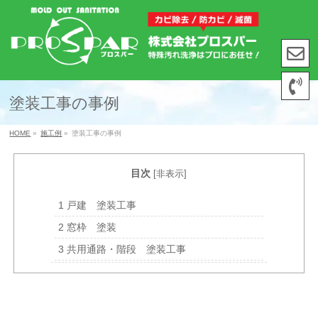
塗装工事の事例
HOME
»
施工例
»
塗装工事の事例
目次
[
非表示
]
1
戸建 塗装工事
2
窓枠 塗装
3
共用通路・階段 塗装工事